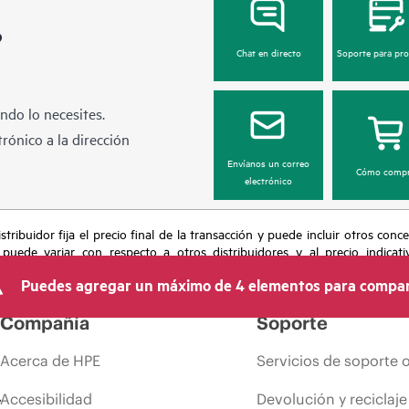
?
Chat en directo
Soporte para pr
ndo lo necesites.
rónico a la dirección
Envíanos un correo
Cómo compr
electrónico
tribuidor fija el precio final de la transacción y puede incluir otros conc
 puede variar con respecto a otros distribuidores y al precio indicati
recho de hacer ajustes de precios en cualquier momento por motivos que in
Puedes agregar un máximo de 4 elementos para compar
 limitada de productos, promociones de fin de la vida útil y errores en lo
Compañía
Soporte
Acerca de HPE
Servicios de soporte 
Accesibilidad
Devolución y reciclaje