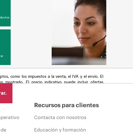
oductos
ar
eptos, como los impuestos a la venta, el IVA y el envío. El
vo mostrado. El precio indicativo puede incluir ofertas
cluyen, a título enunciativo, cambios en las condiciones
ar.
s anuncios.
Recursos para clientes
operativo
Contacta con nosotros
 de
Educación y formación