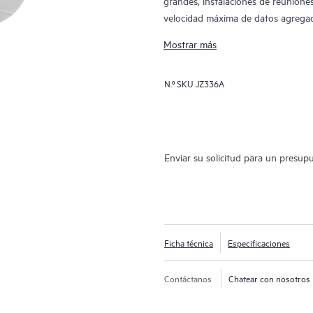
grandes, instalaciones de reunione
velocidad máxima de datos agregad
sobre estándares Wi-Fi 6 (IEEE 80
Mostrar más
MU-MIMO bidireccional y Target W
multiusuario y una eficiencia mejo
N.º SKU
JZ336A
La serie 530 puede implementarse 
experiencia técnica in situ, para fac
remoto. HPE Aruba Networking Cent
las LAN cableadas e inalámbricas,
Enviar su solicitud para un presup
nativa análisis impulsados por IA, 
funciones de seguridad avanzadas. 
vida.
Ficha técnica
Especificaciones
Contáctanos
Chatear con nosotros