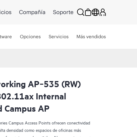
icios
Compañía
Soporte
tware
Opciones
Servicios
Más vendidos
orking AP‑535 (RW)
802.11ax Internal
ed Campus AP
ies Campus Access Points ofrecen conectividad
alta densidad como espacios de oficinas más