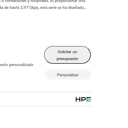
s o formaciones y hospitales. Al proporcionar una
a de hasta 2,97 Gbps, esta serie se ha diseñado
2.11ax) e incluye características como OFDMA,
ait Time (TWT) para un mejor rendimiento
rada.
utilizando Zero Touch Provisioning (ZTP), sin
ilitar la implementación en sucursales y el trabajo
Solicitar un
ral proporciona un panel único para supervisar
presupuesto
 WAN, y VPN. La solución incorpora de forma
uesto personalizado
organización y automatización integrales, así como
Personalizar
La serie 530 incluye una garantía limitada de por