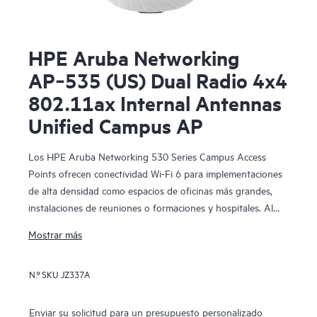
HPE Aruba Networking
AP‑535 (US) Dual Radio 4x4
802.11ax Internal Antennas
Unified Campus AP
Los HPE Aruba Networking 530 Series Campus Access
Points ofrecen conectividad Wi-Fi 6 para implementaciones
de alta densidad como espacios de oficinas más grandes,
instalaciones de reuniones o formaciones y hospitales. Al
proporcionar una velocidad máxima de datos agregada de
Mostrar más
hasta 2,97 Gbps, esta serie se ha diseñado sobre estándares
Wi-Fi 6 (IEEE 802.11ax) e incluye características como
N.º SKU
JZ337A
OFDMA, MU-MIMO bidireccional y Target Wait Time (TWT)
para un mejor rendimiento multiusuario y una eficiencia
mejorada.
Enviar su solicitud para un presupuesto personalizado