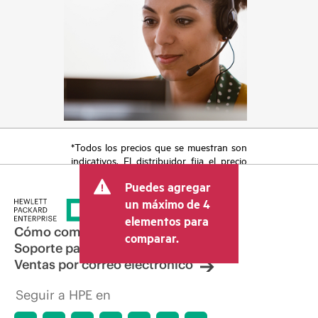
*Todos los precios que se muestran son
indicativos. El distribuidor fija el precio
final de la transacción y puede incluir
Puedes agregar
otros conceptos, como los impuestos a
la venta, el IVA y el envío. El precio de la
un máximo de 4
transacción que establece el distribuidor
elementos para
puede variar con respecto a otros
Cómo comprar
comparar.
distribuidores y al precio indicativo
Soporte para productos
mostrado. El precio indicativo puede
Ventas por correo electrónico
incluir ofertas promocionales por tiempo
limitado. HPE se reserva el derecho de
Seguir a HPE en
hacer ajustes de precios en cualquier
momento por motivos que incluyen, a