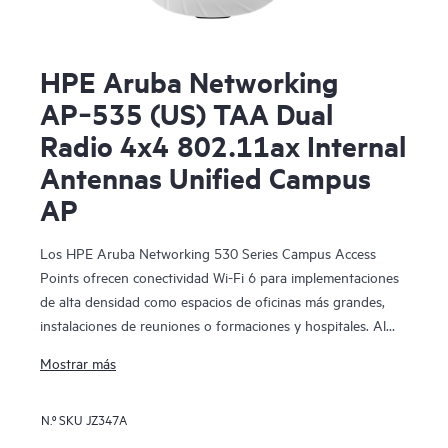
HPE Aruba Networking
AP‑535 (US) TAA Dual
Radio 4x4 802.11ax Internal
Antennas Unified Campus
AP
Los HPE Aruba Networking 530 Series Campus Access
Points ofrecen conectividad Wi-Fi 6 para implementaciones
de alta densidad como espacios de oficinas más grandes,
instalaciones de reuniones o formaciones y hospitales. Al
proporcionar una velocidad máxima de datos agregada de
Mostrar más
hasta 2,97 Gbps, esta serie se ha diseñado sobre estándares
Wi-Fi 6 (IEEE 802.11ax) e incluye características como
N.º SKU
JZ347A
OFDMA, MU-MIMO bidireccional y Target Wait Time (TWT)
para un mejor rendimiento multiusuario y una eficiencia