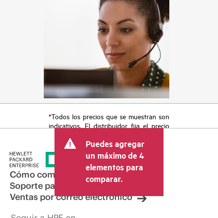
*Todos los precios que se muestran son
indicativos. El distribuidor fija el precio
final de la transacción y puede incluir
Puedes agregar
otros conceptos, como los impuestos a
la venta, el IVA y el envío. El precio de la
un máximo de 4
transacción que establece el distribuidor
elementos para
puede variar con respecto a otros
Cómo comprar
comparar.
distribuidores y al precio indicativo
Soporte para productos
mostrado. El precio indicativo puede
Ventas por correo electrónico
incluir ofertas promocionales por tiempo
limitado. HPE se reserva el derecho de
Seguir a HPE en
hacer ajustes de precios en cualquier