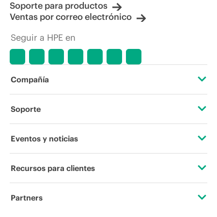
Soporte para productos
Ventas por correo electrónico
Seguir a HPE en
Compañía
Acerca de HPE
Soporte
Accesibilidad
Servicios de soporte operativo
Eventos y noticias
Vacantes
Devolución y reciclaje de productos
Eventos
Recursos para clientes
Responsabilidad corporativa
Soporte para productos
HPE Discover
Contacta con nosotros
Laboratorios HPE
Partners
Software y controladores
Eventos locales
Educación y formación