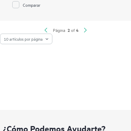
lectura intensiva son unidades optimizadas de centros de
Comparar
datos avanzados para un mayor rendimiento y resistencia en
un diseño rentable. Han sido diseñados para utilizar el gran
ancho de banda de los PCIe Gen3 y PCIe Gen4 en
determinados servidores para cargas de trabajo como caché de
lectura, redes sociales o almacenamiento masivo que requieren
2
4
Página
of
un excelente IOPS por vatio y coste como una mejora de ruta
de los SSD SATA. Los SSD HPE están respaldados por
1
certificaciones y hasta 3,35 millones de horas de pruebas
, lo
que garantiza unidades fiables y de alto rendimiento.
¿Cómo Podemos Ayudarte?