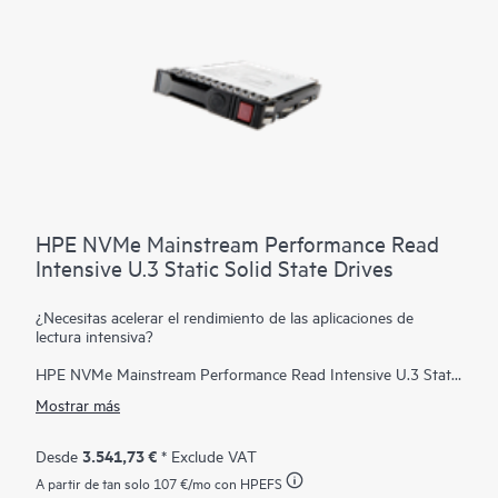
Los SSD HPE Value SAS se presentan como una oferta con un
SKU HPE para múltiples proveedores que proporciona a los
clientes el tiempo de entrega más corto disponible en los SSD
HPE Value SAS a un precio preferente.
HPE NVMe Mainstream Performance Read
Intensive U.3 Static Solid State Drives
¿Necesitas acelerar el rendimiento de las aplicaciones de
lectura intensiva?
HPE NVMe Mainstream Performance Read Intensive U.3 Static
Solid State Drives son las unidades de estado sólido más
Mostrar más
adecuadas para aplicaciones que requieren una combinación
sólida de E/S por segundo de lectura intensiva, baja latencia y
alta resistencia a un precio elevado. Las SSD NVMe se
3.541,73 €
Desde
* Exclude VAT
comunican directamente con las aplicaciones a través del bus
A partir de tan solo
107 €
/mo con HPEFS
PCIe para aumentar el ancho de banda de E/S y reducir la