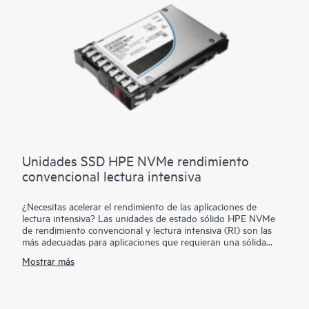
en los servidores y el almacenamiento de Hewlett Packard
Enterprise con cargas de trabajo de grandes lecturas como la
inteligencia artificial, las redes de entrega de contenidos o los
análisis de datos.
Unidades SSD HPE NVMe rendimiento
convencional lectura intensiva
¿Necesitas acelerar el rendimiento de las aplicaciones de
lectura intensiva? Las unidades de estado sólido HPE NVMe
de rendimiento convencional y lectura intensiva (RI) son las
más adecuadas para aplicaciones que requieran una sólida
combinación de una gran lectura de IOPS, una baja latencia y
Mostrar más
una gran resistencia a un precio favorable. Los SSD NVMe se
comunican directamente con las aplicaciones a través del bus
PCIe para aumentar el ancho de banda de E/S y reducir la
latencia. Los SSD HPE NVMe de rendimiento convencional y