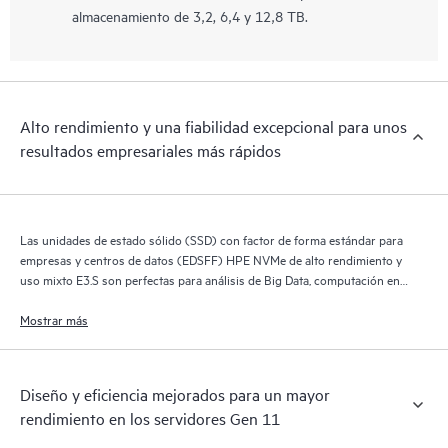
almacenamiento de 3,2, 6,4 y 12,8 TB.
Alto rendimiento y una fiabilidad excepcional para unos
resultados empresariales más rápidos
Las unidades de estado sólido (SSD) con factor de forma estándar para
empresas y centros de datos (EDSFF) HPE NVMe de alto rendimiento y
uso mixto E3.S son perfectas para análisis de Big Data, computación en
la nube, computación de alto rendimiento, inteligencia empresarial,
aplicaciones de bases de datos y virtualización.
Mostrar más
Diseño y eficiencia mejorados para un mayor
rendimiento en los servidores Gen 11