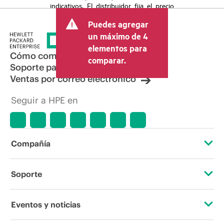
indicativos. El distribuidor fija el precio
final de la transacción y puede incluir
Puedes agregar
otros conceptos, como los impuestos a
la venta, el IVA y el envío. El precio de la
un máximo de 4
transacción que establece el distribuidor
elementos para
puede variar con respecto a otros
Cómo comprar
comparar.
distribuidores y al precio indicativo
Soporte para productos
mostrado. El precio indicativo puede
Ventas por correo electrónico
incluir ofertas promocionales por tiempo
limitado. HPE se reserva el derecho de
Seguir a HPE en
hacer ajustes de precios en cualquier
momento por motivos que incluyen, a
título enunciativo, cambios en las
condiciones del mercado,
descatalogación de productos,
Compañía
disponibilidad limitada de productos,
promociones de fin de la vida útil y
errores en los anuncios.
Acerca de HPE
Soporte
Accesibilidad
Servicios de soporte operativo
Eventos y noticias
Vacantes
Devolución y reciclaje de productos