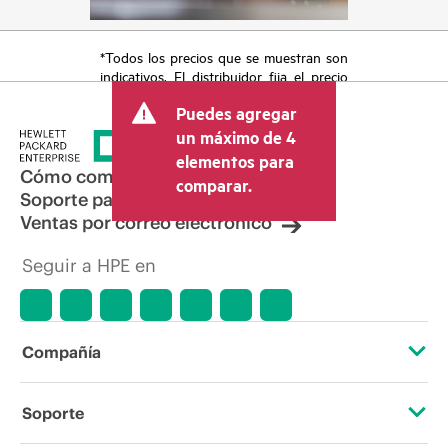
*Todos los precios que se muestran son
indicativos. El distribuidor fija el precio
final de la transacción y puede incluir
Puedes agregar
otros conceptos, como los impuestos a
la venta, el IVA y el envío. El precio de la
un máximo de 4
transacción que establece el distribuidor
elementos para
puede variar con respecto a otros
Cómo comprar
comparar.
distribuidores y al precio indicativo
Soporte para productos
mostrado. El precio indicativo puede
Ventas por correo electrónico
incluir ofertas promocionales por tiempo
limitado. HPE se reserva el derecho de
Seguir a HPE en
hacer ajustes de precios en cualquier
momento por motivos que incluyen, a
título enunciativo, cambios en las
condiciones del mercado,
descatalogación de productos,
Compañía
disponibilidad limitada de productos,
promociones de fin de la vida útil y
errores en los anuncios.
Acerca de HPE
Soporte