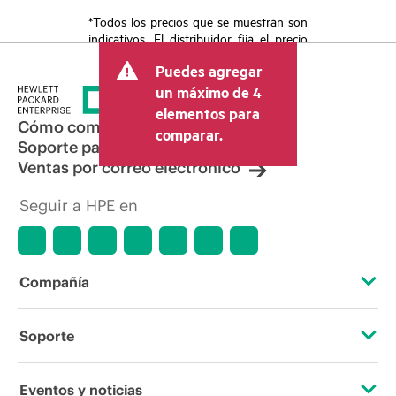
*Todos los precios que se muestran son
indicativos. El distribuidor fija el precio
final de la transacción y puede incluir
Puedes agregar
otros conceptos, como los impuestos a
la venta, el IVA y el envío. El precio de la
un máximo de 4
transacción que establece el distribuidor
elementos para
puede variar con respecto a otros
Cómo comprar
comparar.
distribuidores y al precio indicativo
Soporte para productos
mostrado. El precio indicativo puede
Ventas por correo electrónico
incluir ofertas promocionales por tiempo
limitado. HPE se reserva el derecho de
Seguir a HPE en
hacer ajustes de precios en cualquier
momento por motivos que incluyen, a
título enunciativo, cambios en las
condiciones del mercado,
descatalogación de productos,
Compañía
disponibilidad limitada de productos,
promociones de fin de la vida útil y
errores en los anuncios.
Acerca de HPE
Soporte
Accesibilidad
Servicios de soporte operativo
Eventos y noticias