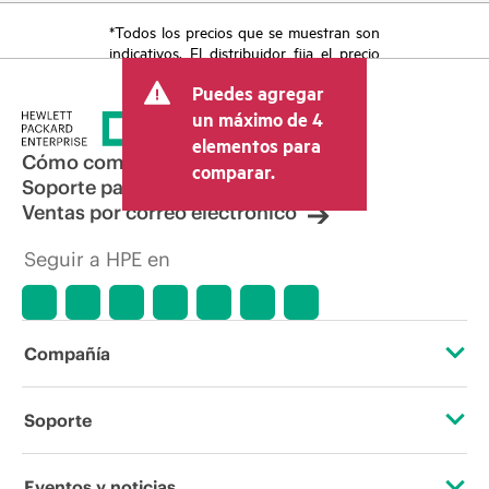
*Todos los precios que se muestran son
indicativos. El distribuidor fija el precio
final de la transacción y puede incluir
Puedes agregar
otros conceptos, como los impuestos a
la venta, el IVA y el envío. El precio de la
un máximo de 4
transacción que establece el distribuidor
elementos para
puede variar con respecto a otros
Cómo comprar
comparar.
distribuidores y al precio indicativo
Soporte para productos
mostrado. El precio indicativo puede
Ventas por correo electrónico
incluir ofertas promocionales por tiempo
limitado. HPE se reserva el derecho de
Seguir a HPE en
hacer ajustes de precios en cualquier
momento por motivos que incluyen, a
título enunciativo, cambios en las
condiciones del mercado,
descatalogación de productos,
Compañía
disponibilidad limitada de productos,
promociones de fin de la vida útil y
errores en los anuncios.
Acerca de HPE
Soporte
Accesibilidad
Servicios de soporte operativo
Eventos y noticias