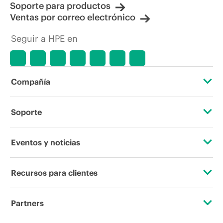
Soporte para productos
Ventas por correo electrónico
Seguir a HPE en
Compañía
Acerca de HPE
Soporte
Accesibilidad
Servicios de soporte operativo
Eventos y noticias
Vacantes
Devolución y reciclaje de productos
Eventos
Recursos para clientes
Responsabilidad corporativa
Soporte para productos
HPE Discover
Contacta con nosotros
Laboratorios HPE
Partners
Software y controladores
Eventos locales
Educación y formación