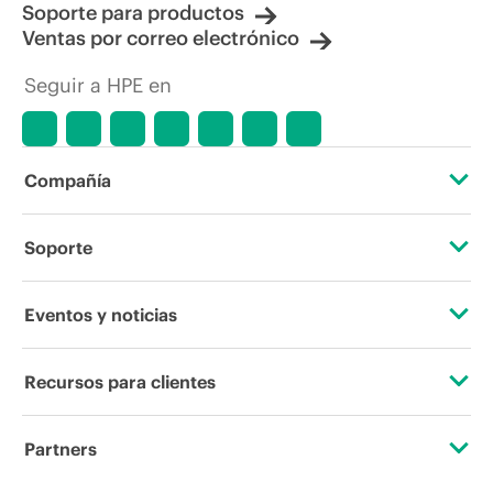
Soporte para productos
Ventas por correo electrónico
Seguir a HPE en
Compañía
Acerca de HPE
Soporte
Accesibilidad
Servicios de soporte operativo
Eventos y noticias
Vacantes
Devolución y reciclaje de productos
Eventos
Recursos para clientes
Responsabilidad corporativa
Soporte para productos
HPE Discover
Contacta con nosotros
Laboratorios HPE
Partners
Software y controladores
Eventos locales
Educación y formación