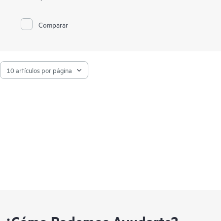
con operaciones de modo mixto de RAID y HBA al mismo
tiempo y ofrece encriptación de datos en reposo en cualquier
disco. El controlador Smart Array P408e-p SR Gen10 es ideal
Comparar
para maximizar el rendimiento sin que ello afecte a los niveles
RAID avanzados con caché de escritura respaldado por flash
(FBWC) de 4 GB. Este controlador ocupa una ranura de
expansión PCIe.
Los controladores Gen10 son compatibles con la batería de
almacenamiento inteligente HPE. La batería de
almacenamiento inteligente HPE es compatible con varios
dispositivos y se vende por separado.