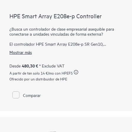
HPE Smart Array E208e-p Controller
¿Busca un controlador de clase empresarial asequible para
conectarse a unidades vinculadas de forma externa?
El controlador HPE Smart Array E208e-p SR Gen10,
compatible con 12 Gb/s SAS y PCIe 3.0, proporciona una
Mostrar más
solución de almacenamiento rentable con la fiabilidad de clase
empresarial compatible con RAID 0, 1, 5 y 10 y
almacenamiento definido por software (SDS). Este controlador
480,30 €
Desde
* Exclude VAT
tiene ocho lanes SAS externas, lo que permite la conexión a
A partir de tan solo
14 €
/mo con HPEFS
unidades SAS o SATA en una carcasa de disco externa, es
compatible con operaciones de modo mixto de RAID y HBA al
Ofrecido por un distribuidor de HPE
mismo tiempo y ofrece encriptación de datos en reposo en
cualquier disco. Este controlador ocupa una ranura de
expansión PCIe.
Comparar