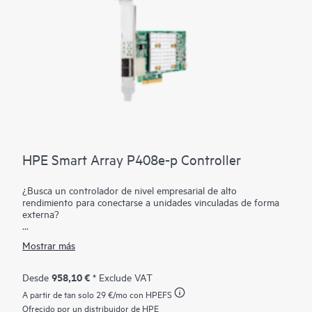
HPE Smart Array P408e-p Controller
¿Busca un controlador de nivel empresarial de alto
rendimiento para conectarse a unidades vinculadas de forma
externa?
El controlador HPE Smart Array P408e-p SR Gen10,
Mostrar más
compatible con 12 Gb/s SAS y PCIe 3.0, ofrece rendimiento de
almacenamiento de clase empresarial, fiabilidad, seguridad y
eficiencia necesarios para satisfacer las necesidades evolutivas
958,10 €
Desde
* Exclude VAT
del almacenamiento de datos. Este controlador tiene ocho
A partir de tan solo
29 €
/mo con HPEFS
lanes SAS externas, lo que permite la conexión a unidades
SAS o SATA en una carcasa de disco externa, es compatible
Ofrecido por un distribuidor de HPE