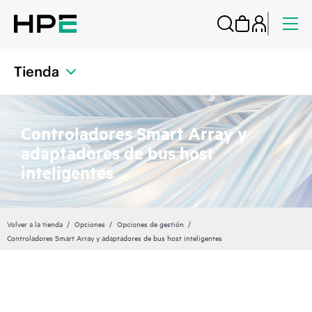
Tienda
Controladores Smart Array y
adaptadores de bus host
inteligentes
Volver a la tienda
Opciones
Opciones de gestión
Controladores Smart Array y adaptadores de bus host inteligentes