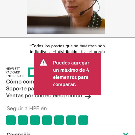
*Todos los precios que se muestran son
indicativos. El distribuidor fija el precio
final de la transacción y puede incluir
Puedes agregar
otros conceptos, como los impuestos a
la venta, el IVA y el envío. El precio de la
un máximo de 4
transacción que establece el distribuidor
elementos para
puede variar con respecto a otros
Cómo comprar
comparar.
distribuidores y al precio indicativo
Soporte para productos
mostrado. El precio indicativo puede
Ventas por correo electrónico
incluir ofertas promocionales por tiempo
limitado. HPE se reserva el derecho de
Seguir a HPE en
hacer ajustes de precios en cualquier
momento por motivos que incluyen, a
título enunciativo, cambios en las
condiciones del mercado,
descatalogación de productos,
Compañía