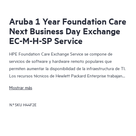
Aruba 1 Year Foundation Care
Next Business Day Exchange
EC-M-H-SP Service
HPE Foundation Care Exchange Service se compone de
servicios de software y hardware remoto populares que
permiten aumentar la disponibilidad de la infraestructura de TI.
Los recursos técnicos de Hewlett Packard Enterprise trabajan
con tu equipo de TI para resolver los problemas de hardware y
Mostrar más
software de tus productos de HPE.
N.º SKU
H44F2E
La sustitución de hardware ofrece un servicio de intercambio
de piezas rápido y fiable para los productos elegibles de
Hewlett Packard Enterprise. Específicamente dirigido a los
productos que pueden ser fácilmente enviados y en los que se
pueden restaurar fácilmente los datos de los archivos de copia