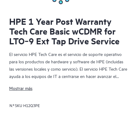
HPE 1 Year Post Warranty
Tech Care Basic wCDMR for
LTO‑9 Ext Tap Drive Service
El servicio HPE Tech Care es el servicio de soporte operativo
para los productos de hardware y software de HPE (incluidas
las versiones locales y como servicio). El servicio HPE Tech Care
ayuda a los equipos de IT a centrarse en hacer avanzar el
negocio buscando de forma proactiva la manera de hacer mejor
Mostrar más
las cosas, en lugar de tener que dedicarse tan solo a reaccionar
ante los problemas de forma reactiva.
N.º SKU
H12Q3PE
El servicio HPE Tech Care habilita el acceso directo a
especialistas en productos concretos y proporciona
asesoramiento técnico general para ayudar a los clientes no
solo a reducir el riesgo, sino también a buscar nuevas formas