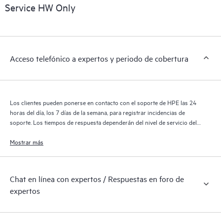
sobre los productos, casos de servicio y contratos de soporte
Service HW Only
de HPE cubiertos por el servicio HPE Tech Care. Los clientes
pueden gestionar fácilmente sus activos al reconocer los
distintos productos instalados en sus entornos y cómo
interactúan entre sí. Las nuevas herramientas de autoservicio
Acceso telefónico a expertos y periodo de cobertura
permiten a los clientes realizar determinadas actividades sin
necesidad de abrir una incidencia de soporte, y les
proporcionan, además, un portal de recursos de conocimiento
supervisados. El servicio HPE Tech Care proporciona acceso a
Los clientes pueden ponerse en contacto con el soporte de HPE las 24
los recursos de HPE, que impulsan la excelencia de las
horas del día, los 7 días de la semana, para registrar incidencias de
operaciones y optimizan el rendimiento, del extremo a la nube.
soporte. Los tiempos de respuesta dependerán del nivel de servicio del
producto cubierto.
Mostrar más
Chat en línea con expertos / Respuestas en foro de
expertos