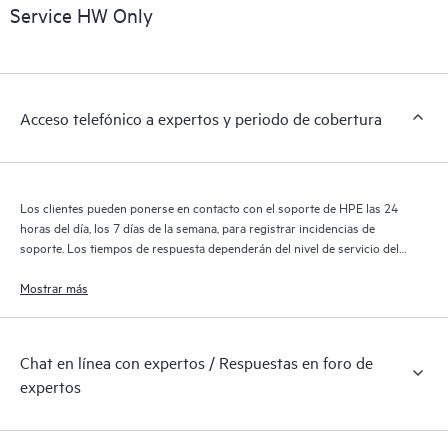
sobre los productos, casos de servicio y contratos de soporte
Service HW Only
de HPE cubiertos por el servicio HPE Tech Care. Los clientes
pueden gestionar fácilmente sus activos al reconocer los
distintos productos instalados en sus entornos y cómo
interactúan entre sí. Las nuevas herramientas de autoservicio
Acceso telefónico a expertos y periodo de cobertura
permiten a los clientes realizar determinadas actividades sin
necesidad de abrir una incidencia de soporte, y les
proporcionan, además, un portal de recursos de conocimiento
supervisados. El servicio HPE Tech Care proporciona acceso a
Los clientes pueden ponerse en contacto con el soporte de HPE las 24
los recursos de HPE, que impulsan la excelencia de las
horas del día, los 7 días de la semana, para registrar incidencias de
operaciones y optimizan el rendimiento, del extremo a la nube.
soporte. Los tiempos de respuesta dependerán del nivel de servicio del
producto cubierto.
Mostrar más
Chat en línea con expertos / Respuestas en foro de
expertos