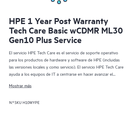
HPE 1 Year Post Warranty
Tech Care Basic wCDMR ML30
Gen10 Plus Service
El servicio HPE Tech Care es el servicio de soporte operativo
para los productos de hardware y software de HPE (incluidas
las versiones locales y como servicio). El servicio HPE Tech Care
ayuda a los equipos de IT a centrarse en hacer avanzar el
negocio buscando de forma proactiva la manera de hacer mejor
Mostrar más
las cosas, en lugar de tener que dedicarse tan solo a reaccionar
ante los problemas de forma reactiva.
N.º SKU
H10WYPE
El servicio HPE Tech Care habilita el acceso directo a
especialistas en productos concretos y proporciona
asesoramiento técnico general para ayudar a los clientes no
solo a reducir el riesgo, sino también a buscar nuevas formas