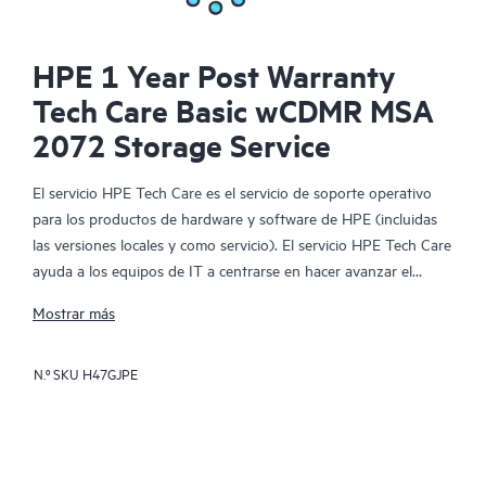
HPE 1 Year Post Warranty
Tech Care Basic wCDMR MSA
2072 Storage Service
El servicio HPE Tech Care es el servicio de soporte operativo
para los productos de hardware y software de HPE (incluidas
las versiones locales y como servicio). El servicio HPE Tech Care
ayuda a los equipos de IT a centrarse en hacer avanzar el
negocio buscando de forma proactiva la manera de hacer mejor
Mostrar más
las cosas, en lugar de tener que dedicarse tan solo a reaccionar
ante los problemas de forma reactiva.
N.º SKU
H47GJPE
El servicio HPE Tech Care habilita el acceso directo a
especialistas en productos concretos y proporciona
asesoramiento técnico general para ayudar a los clientes no
solo a reducir el riesgo, sino también a buscar nuevas formas