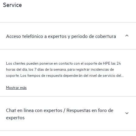
sobre los productos, casos de servicio y contratos de soporte
Service
de HPE cubiertos por el servicio HPE Tech Care. Los clientes
pueden gestionar fácilmente sus activos al reconocer los
distintos productos instalados en sus entornos y cómo
interactúan entre sí. Las nuevas herramientas de autoservicio
Acceso telefónico a expertos y periodo de cobertura
permiten a los clientes realizar determinadas actividades sin
necesidad de abrir una incidencia de soporte, y les
proporcionan, además, un portal de recursos de conocimiento
supervisados. El servicio HPE Tech Care proporciona acceso a
Los clientes pueden ponerse en contacto con el soporte de HPE las 24
los recursos de HPE, que impulsan la excelencia de las
horas del día, los 7 días de la semana, para registrar incidencias de
operaciones y optimizan el rendimiento, del extremo a la nube.
soporte. Los tiempos de respuesta dependerán del nivel de servicio del
producto cubierto.
Mostrar más
Chat en línea con expertos / Respuestas en foro de
expertos