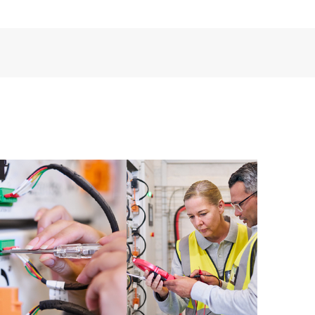
encia digital personalizada y mejorada que ofrece
tos, casos de servicio y contratos de soporte de HPE
Care. Los clientes pueden gestionar fácilmente sus
 productos instalados en sus entornos y cómo
rramientas de autoservicio permiten a los clientes
in necesidad de abrir una incidencia de soporte, y les
 recursos de conocimiento supervisados. El servicio
a los recursos de HPE, que impulsan la excelencia de
imiento, del extremo a la nube.