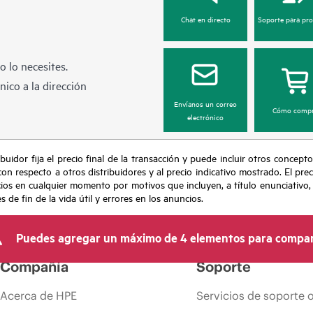
Chat en directo
Soporte para pr
 lo necesites.
ico a la dirección
Envíanos un correo
Cómo compr
electrónico
buidor fija el precio final de la transacción y puede incluir otros concepto
con respecto a otros distribuidores y al precio indicativo mostrado. El pr
cios en cualquier momento por motivos que incluyen, a título enunciativo
de fin de la vida útil y errores en los anuncios.
Puedes agregar un máximo de 4 elementos para compar
Compañía
Soporte
Acerca de HPE
Servicios de soporte 