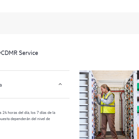
portal de servicios HPE, una experi
datos procesables sobre los produc
cubiertos por el servicio HPE Tech 
activos al reconocer los distintos
interactúan entre sí. Las nuevas he
realizar determinadas actividades s
proporcionan, además, un portal de
wCDMR Service
HPE Tech Care proporciona acceso 
las operaciones y optimizan el rend
a
24 horas del día, los 7 días de la
puesta dependerán del nivel de