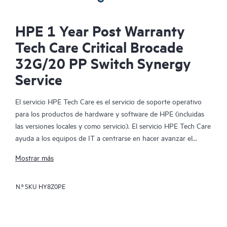
HPE 1 Year Post Warranty
Tech Care Critical Brocade
32G/20 PP Switch Synergy
Service
El servicio HPE Tech Care es el servicio de soporte operativo
para los productos de hardware y software de HPE (incluidas
las versiones locales y como servicio). El servicio HPE Tech Care
ayuda a los equipos de IT a centrarse en hacer avanzar el
negocio buscando de forma proactiva la manera de hacer mejor
Mostrar más
las cosas, en lugar de tener que dedicarse tan solo a reaccionar
ante los problemas de forma reactiva.
N.º SKU
HY8Z0PE
El servicio HPE Tech Care habilita el acceso directo a
especialistas en productos concretos y proporciona
asesoramiento técnico general para ayudar a los clientes no