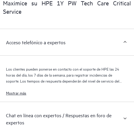
Maximice su HPE 1Y PW Tech Care Critical
sobre los productos, casos de servicio y contratos de soporte
Service
de HPE cubiertos por el servicio HPE Tech Care. Los clientes
pueden gestionar fácilmente sus activos al reconocer los
distintos productos instalados en sus entornos y cómo
interactúan entre sí. Las nuevas herramientas de autoservicio
Acceso telefónico a expertos
permiten a los clientes realizar determinadas actividades sin
necesidad de abrir una incidencia de soporte, y les
proporcionan, además, un portal de recursos de conocimiento
supervisados. El servicio HPE Tech Care proporciona acceso a
Los clientes pueden ponerse en contacto con el soporte de HPE las 24
los recursos de HPE, que impulsan la excelencia de las
horas del día, los 7 días de la semana, para registrar incidencias de
operaciones y optimizan el rendimiento, del extremo a la nube.
soporte. Los tiempos de respuesta dependerán del nivel de servicio del
producto cubierto.
Mostrar más
Chat en línea con expertos / Respuestas en foro de
expertos