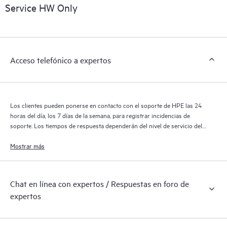
sobre los productos, casos de servicio y contratos de soporte
Service HW Only
de HPE cubiertos por el servicio HPE Tech Care. Los clientes
pueden gestionar fácilmente sus activos al reconocer los
distintos productos instalados en sus entornos y cómo
interactúan entre sí. Las nuevas herramientas de autoservicio
Acceso telefónico a expertos
permiten a los clientes realizar determinadas actividades sin
necesidad de abrir una incidencia de soporte, y les
proporcionan, además, un portal de recursos de conocimiento
supervisados. El servicio HPE Tech Care proporciona acceso a
Los clientes pueden ponerse en contacto con el soporte de HPE las 24
los recursos de HPE, que impulsan la excelencia de las
horas del día, los 7 días de la semana, para registrar incidencias de
operaciones y optimizan el rendimiento, del extremo a la nube.
soporte. Los tiempos de respuesta dependerán del nivel de servicio del
producto cubierto.
Mostrar más
Chat en línea con expertos / Respuestas en foro de
expertos