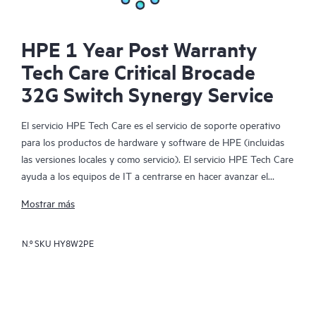
HPE 1 Year Post Warranty
Tech Care Critical Brocade
32G Switch Synergy Service
El servicio HPE Tech Care es el servicio de soporte operativo
para los productos de hardware y software de HPE (incluidas
las versiones locales y como servicio). El servicio HPE Tech Care
ayuda a los equipos de IT a centrarse en hacer avanzar el
negocio buscando de forma proactiva la manera de hacer mejor
Mostrar más
las cosas, en lugar de tener que dedicarse tan solo a reaccionar
ante los problemas de forma reactiva.
N.º SKU
HY8W2PE
El servicio HPE Tech Care habilita el acceso directo a
especialistas en productos concretos y proporciona
asesoramiento técnico general para ayudar a los clientes no
solo a reducir el riesgo, sino también a buscar nuevas formas