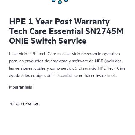
HPE 1 Year Post Warranty
Tech Care Essential SN2745M
ONIE Switch Service
El servicio HPE Tech Care es el servicio de soporte operativo
para los productos de hardware y software de HPE (incluidas
las versiones locales y como servicio). El servicio HPE Tech Care
ayuda a los equipos de IT a centrarse en hacer avanzar el
negocio buscando de forma proactiva la manera de hacer mejor
Mostrar más
las cosas, en lugar de tener que dedicarse tan solo a reaccionar
ante los problemas de forma reactiva.
N.º SKU
HY9C5PE
El servicio HPE Tech Care habilita el acceso directo a
especialistas en productos concretos y proporciona
asesoramiento técnico general para ayudar a los clientes no
solo a reducir el riesgo, sino también a buscar nuevas formas