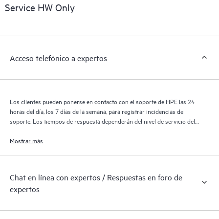
sobre los productos, casos de servicio y contratos de soporte
Service HW Only
de HPE cubiertos por el servicio HPE Tech Care. Los clientes
pueden gestionar fácilmente sus activos al reconocer los
distintos productos instalados en sus entornos y cómo
interactúan entre sí. Las nuevas herramientas de autoservicio
Acceso telefónico a expertos
permiten a los clientes realizar determinadas actividades sin
necesidad de abrir una incidencia de soporte, y les
proporcionan, además, un portal de recursos de conocimiento
supervisados. El servicio HPE Tech Care proporciona acceso a
Los clientes pueden ponerse en contacto con el soporte de HPE las 24
los recursos de HPE, que impulsan la excelencia de las
horas del día, los 7 días de la semana, para registrar incidencias de
operaciones y optimizan el rendimiento, del extremo a la nube.
soporte. Los tiempos de respuesta dependerán del nivel de servicio del
producto cubierto.
Mostrar más
Chat en línea con expertos / Respuestas en foro de
expertos