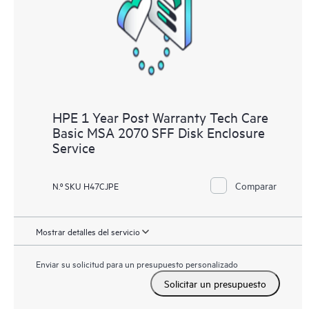
distintos productos instalados en sus entornos y cómo
interactúan entre sí. Las nuevas herramientas de autoservicio
permiten a los clientes realizar determinadas actividades sin
necesidad de abrir una incidencia de soporte, y les
proporcionan, además, un portal de recursos de conocimiento
supervisados. El servicio HPE Tech Care proporciona acceso a
los recursos de HPE, que impulsan la excelencia de las
HPE 1 Year Post Warranty Tech Care
operaciones y optimizan el rendimiento, del extremo a la nube.
Basic MSA 2070 SFF Disk Enclosure
Service
Comparar
N.º SKU H47CJPE
Mostrar detalles del servicio
Enviar su solicitud para un presupuesto personalizado
Solicitar un presupuesto