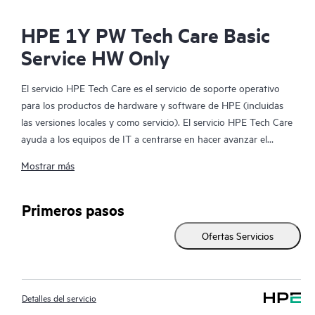
HPE 1Y PW Tech Care Basic
Service HW Only
El servicio HPE Tech Care es el servicio de soporte operativo
para los productos de hardware y software de HPE (incluidas
las versiones locales y como servicio). El servicio HPE Tech Care
ayuda a los equipos de IT a centrarse en hacer avanzar el
negocio buscando de forma proactiva la manera de hacer mejor
Mostrar más
las cosas, en lugar de tener que dedicarse tan solo a reaccionar
ante los problemas de forma reactiva.
Primeros pasos
El servicio HPE Tech Care habilita el acceso directo a
Ofertas Servicios
especialistas en productos concretos y proporciona
asesoramiento técnico general para ayudar a los clientes no
solo a reducir el riesgo, sino también a buscar nuevas formas
de actuar de manera más eficiente. Los clientes del servicio HPE
Detalles del servicio
Tech Care pueden acceder al soporte a través de diversos