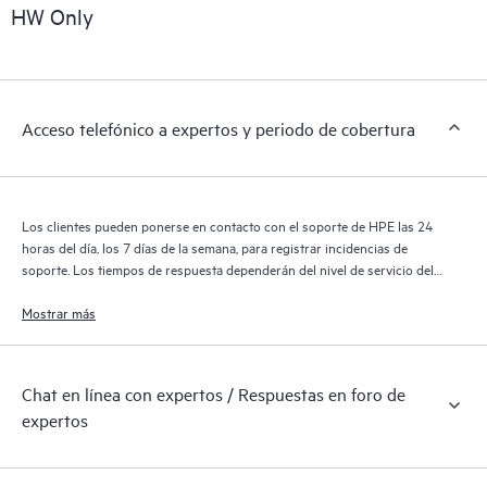
sobre los productos, casos de servicio y contratos de soporte
HW Only
de HPE cubiertos por el servicio HPE Tech Care. Los clientes
pueden gestionar fácilmente sus activos al reconocer los
distintos productos instalados en sus entornos y cómo
interactúan entre sí. Las nuevas herramientas de autoservicio
Acceso telefónico a expertos y periodo de cobertura
permiten a los clientes realizar determinadas actividades sin
necesidad de abrir una incidencia de soporte, y les
proporcionan, además, un portal de recursos de conocimiento
supervisados. El servicio HPE Tech Care proporciona acceso a
Los clientes pueden ponerse en contacto con el soporte de HPE las 24
los recursos de HPE, que impulsan la excelencia de las
horas del día, los 7 días de la semana, para registrar incidencias de
operaciones y optimizan el rendimiento, del extremo a la nube.
soporte. Los tiempos de respuesta dependerán del nivel de servicio del
producto cubierto.
Mostrar más
Chat en línea con expertos / Respuestas en foro de
expertos