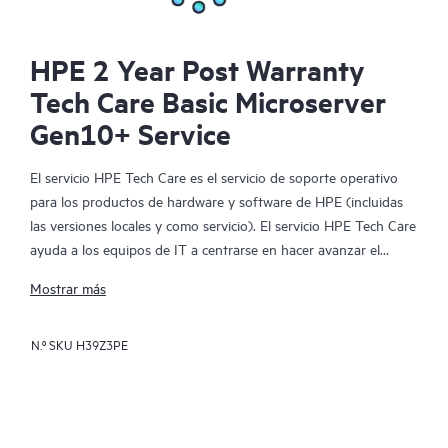
HPE 2 Year Post Warranty
Tech Care Basic Microserver
Gen10+ Service
El servicio HPE Tech Care es el servicio de soporte operativo
para los productos de hardware y software de HPE (incluidas
las versiones locales y como servicio). El servicio HPE Tech Care
ayuda a los equipos de IT a centrarse en hacer avanzar el
negocio buscando de forma proactiva la manera de hacer mejor
Mostrar más
las cosas, en lugar de tener que dedicarse tan solo a reaccionar
ante los problemas de forma reactiva.
N.º SKU
H39Z3PE
El servicio HPE Tech Care habilita el acceso directo a
especialistas en productos concretos y proporciona
asesoramiento técnico general para ayudar a los clientes no
solo a reducir el riesgo, sino también a buscar nuevas formas