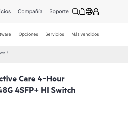
icios
Compañía
Soporte
tware
Opciones
Servicios
Más vendidos
year
ctive Care 4‑Hour
48G 4SFP+ HI Switch