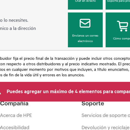
Chat en directo
Soporte para pr
 lo necesites.
ico a la dirección
Envíanos un correo
Cómo compr
electrónico
buidor fija el precio final de la transacción y puede incluir otros concepto
con respecto a otros distribuidores y al precio indicativo mostrado. El pr
cios en cualquier momento por motivos que incluyen, a título enunciativo
de fin de la vida útil y errores en los anuncios.
Puedes agregar un máximo de 4 elementos para compar
Compañía
Soporte
Acerca de HPE
Servicios de soporte 
Accesibilidad
Devolución y reciclaje