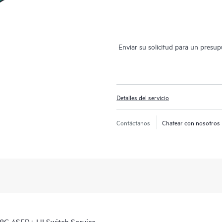
Enviar su solicitud para un presu
Detalles del servicio
Contáctanos
Chatear con nosotros
8G 4SFP+ HI Switch Service