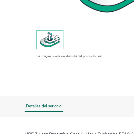
La imagen puede ser distinta del producto real
Detalles del servicio
HPE 3 year Proactive Care 4‑Hour Exchange 5510 4