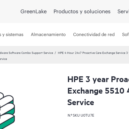
GreenLake
Productos y soluciones
Serv
s y sistemas
Almacenamiento
Conectividad de red
Sof
dware Software Combo Support Service
HPE 4 Hour 24x7 Proactive Care Exchange Service 3 
rvice
HPE 3 year Proa
Exchange 5510 
Service
N.º SKU
U0TU7E