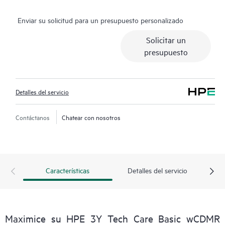
Los clientes se benefician de recursos específicos, evitando
Enviar su solicitud para un presupuesto personalizado
procesos largos de diagnóstico, y reciben orientación sobre el
funcionamiento, la gestión y la seguridad de sus productos.
Solicitar un
Asimismo, el servicio incluye acceso a un portal de servicios
presupuesto
HPE mejorado, que ofrece datos procesables, gestión de
activos, herramientas de autoservicio y recursos especializados,
lo que garantiza la excelencia operativa y la optimización del
Detalles del servicio
rendimiento del extremo a la nube.
Contáctanos
Chatear con nosotros
Características
Detalles del servicio
Maximice su HPE 3Y Tech Care Basic wCDMR