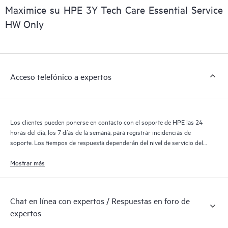
digital personalizada y mejorada que ofrece datos procesables
Maximice su HPE 3Y Tech Care Essential Service
sobre los productos, casos de servicio y contratos de soporte
HW Only
de HPE cubiertos por el servicio HPE Tech Care. Los clientes
pueden gestionar fácilmente sus activos al reconocer los
distintos productos instalados en sus entornos y cómo
interactúan entre sí. Las nuevas herramientas de autoservicio
Acceso telefónico a expertos
permiten a los clientes realizar determinadas actividades sin
necesidad de abrir una incidencia de soporte, y les
proporcionan, además, un portal de recursos de conocimiento
supervisados. El servicio HPE Tech Care proporciona acceso a
Los clientes pueden ponerse en contacto con el soporte de HPE las 24
los recursos de HPE, que impulsan la excelencia de las
horas del día, los 7 días de la semana, para registrar incidencias de
operaciones y optimizan el rendimiento, del extremo a la nube.
soporte. Los tiempos de respuesta dependerán del nivel de servicio del
producto cubierto.
Mostrar más
Chat en línea con expertos / Respuestas en foro de
expertos