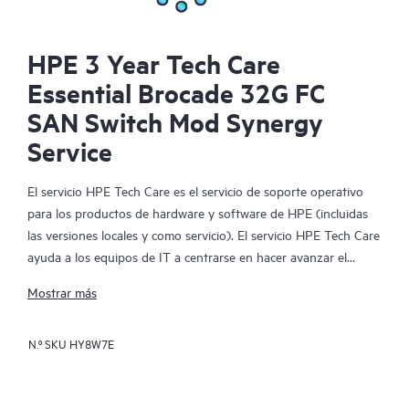
HPE 3 Year Tech Care
Essential Brocade 32G FC
SAN Switch Mod Synergy
Service
El servicio HPE Tech Care es el servicio de soporte operativo
para los productos de hardware y software de HPE (incluidas
las versiones locales y como servicio). El servicio HPE Tech Care
ayuda a los equipos de IT a centrarse en hacer avanzar el
negocio buscando de forma proactiva la manera de hacer mejor
Mostrar más
las cosas, en lugar de tener que dedicarse tan solo a reaccionar
ante los problemas de forma reactiva.
N.º SKU
HY8W7E
El servicio HPE Tech Care habilita el acceso directo a
especialistas en productos concretos y proporciona