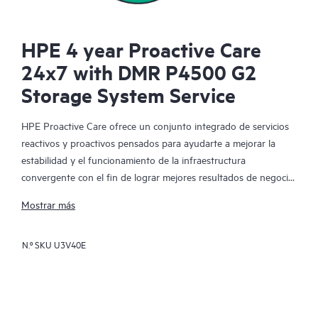
HPE 4 year Proactive Care
24x7 with DMR P4500 G2
Storage System Service
HPE Proactive Care ofrece un conjunto integrado de servicios
reactivos y proactivos pensados para ayudarte a mejorar la
estabilidad y el funcionamiento de la infraestructura
convergente con el fin de lograr mejores resultados de negocio.
En un entorno virtualizado y convergente complejo, muchos
Mostrar más
componentes deben trabajar en conjunto y de manera
eficiente. HPE Proactive Care ha sido especialmente diseñado
N.º SKU
U3V40E
para dar soporte a los dispositivos presentes en estos
entornos, proporcionando un soporte mejorado que abarca
servidores, sistemas operativos, hipervisores, almacenamiento,
redes de área de almacenamiento (SAN) y redes.