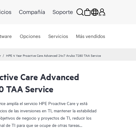
icios
Compañía
Soporte
tware
Opciones
Servicios
Más vendidos
r
HPE 4 Year Proactive Care Advanced 24x7 Aruba 7280 TAA Service
ctive Care Advanced
0 TAA Service
e amplía el servicio HPE Proactive Care y está
ios de las inversiones en TI, mantener la estabilidad
 objetivos de negocio y proyectos de TI, reducir los
onal de TI para que se ocupe de otras tareas
e de cuenta HPE (ASM) asignado te facilitará