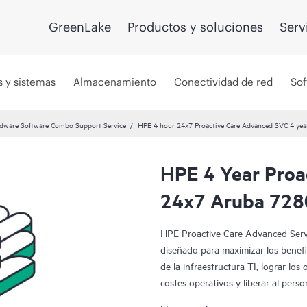
GreenLake
Productos y soluciones
Serv
s y sistemas
Almacenamiento
Conectividad de red
Sof
dware Software Combo Support Service
HPE 4 hour 24x7 Proactive Care Advanced SVC 4 yea
HPE 4 Year Proa
24x7 Aruba 728
HPE Proactive Care Advanced Servic
diseñado para maximizar los benefic
de la infraestructura TI, lograr los
costes operativos y liberar al pers
prioritarias. Tu gerente de soport