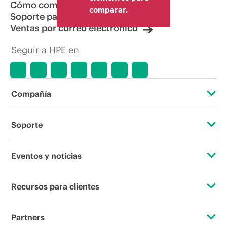
Cómo comprar
comparar.
Soporte para productos
Ventas por correo electrónico
Seguir a HPE en
Compañía
Acerca de HPE
Soporte
Accesibilidad
Servicios de soporte operativo
Eventos y noticias
Vacantes
Devolución y reciclaje de productos
Eventos
Recursos para clientes
Responsabilidad corporativa
Soporte para productos
HPE Discover
Contacta con nosotros
Laboratorios HPE
Partners
Software y controladores