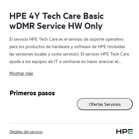
HPE 4Y Tech Care Basic
wDMR Service HW Only
El servicio HPE Tech Care es el servicio de soporte operativo
para los productos de hardware y software de HPE (incluidas
las versiones locales y como servicio). El servicio HPE Tech Care
ayuda a los equipos de IT a centrarse en hacer avanzar el
negocio buscando de forma proactiva la manera de hacer mejor
Mostrar más
las cosas, en lugar de tener que dedicarse tan solo a reaccionar
ante los problemas de forma reactiva.
Primeros pasos
El servicio HPE Tech Care habilita el acceso directo a
Ofertas Servicios
especialistas en productos concretos y proporciona
asesoramiento técnico general para ayudar a los clientes no
solo a reducir el riesgo, sino también a buscar nuevas formas
de actuar de manera más eficiente. Los clientes del servicio HPE
Detalles del servicio
Tech Care pueden acceder al soporte a través de diversos