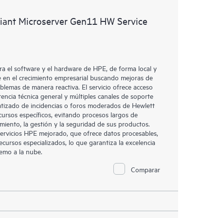
 productos instalados en sus entornos y cómo
Liant Microserver Gen11 HW Service
rramientas de autoservicio permiten a los clientes
in necesidad de abrir una incidencia de soporte, y les
 recursos de conocimiento supervisados. El servicio
a los recursos de HPE, que impulsan la excelencia de
a el software y el hardware de HPE, de forma local y
imiento, del extremo a la nube.
se en el crecimiento empresarial buscando mejoras de
oblemas de manera reactiva. El servicio ofrece acceso
stencia técnica general y múltiples canales de soporte
atizado de incidencias o foros moderados de Hewlett
cursos específicos, evitando procesos largos de
amiento, la gestión y la seguridad de sus productos.
 servicios HPE mejorado, que ofrece datos procesables,
ecursos especializados, lo que garantiza la excelencia
remo a la nube.
Comparar