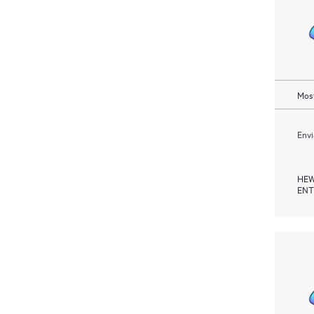
Most
Envi
HEW
ENT