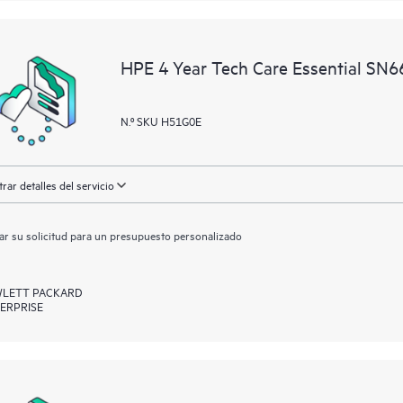
HPE 4 Year Tech Care Essential SN
N.º SKU H51G0E
rar detalles del servicio
ar su solicitud para un presupuesto personalizado
LETT PACKARD
ERPRISE