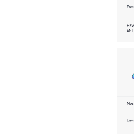
Envi
HEW
ENT
Most
Envi