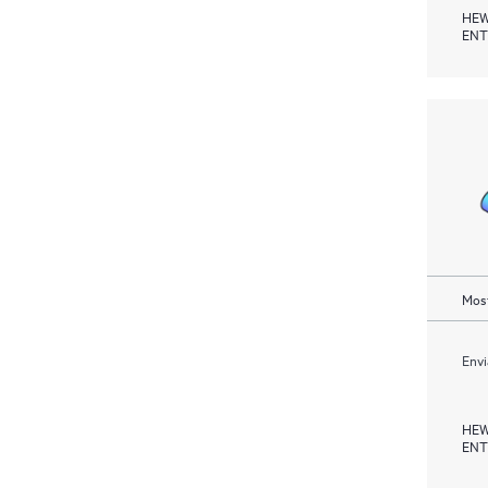
HEW
ENT
Most
Envi
HEW
ENT