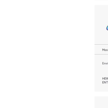
Most
Envi
HEW
ENT