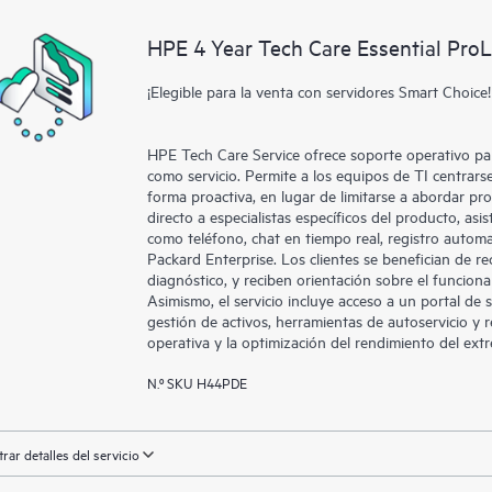
activos al reconocer los distintos
HPE 4 Year Tech Care Essential Pro
interactúan entre sí. Las nuevas he
realizar determinadas actividades s
¡Elegible para la venta con servidores Smart Choice!
proporcionan, además, un portal de
HPE Tech Care proporciona acceso 
HPE Tech Care Service ofrece soporte operativo par
las operaciones y optimizan el rend
como servicio. Permite a los equipos de TI centrar
forma proactiva, en lugar de limitarse a abordar pr
directo a especialistas específicos del producto, asi
como teléfono, chat en tiempo real, registro autom
Packard Enterprise. Los clientes se benefician de re
diagnóstico, y reciben orientación sobre el funcion
Asimismo, el servicio incluye acceso a un portal de
gestión de activos, herramientas de autoservicio y r
operativa y la optimización del rendimiento del ext
N.º SKU H44PDE
rar detalles del servicio