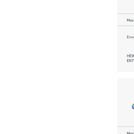
Most
Envi
HEW
ENT
Most