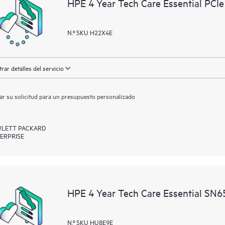
HPE 4 Year Tech Care Essential PCIe
N.º SKU H22X4E
rar detalles del servicio
ar su solicitud para un presupuesto personalizado
LETT PACKARD
ERPRISE
HPE 4 Year Tech Care Essential SN6
N.º SKU HU8E9E