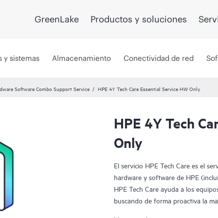
GreenLake
Productos y soluciones
Serv
s y sistemas
Almacenamiento
Conectividad de red
Sof
dware Software Combo Support Service
HPE 4Y Tech Care Essential Service HW Only
HPE 4Y Tech Car
Only
El servicio HPE Tech Care es el ser
hardware y software de HPE (incluid
HPE Tech Care ayuda a los equipos
buscando de forma proactiva la man
dedicarse tan solo a reaccionar an