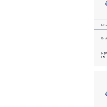
Most
Envi
HEW
ENT