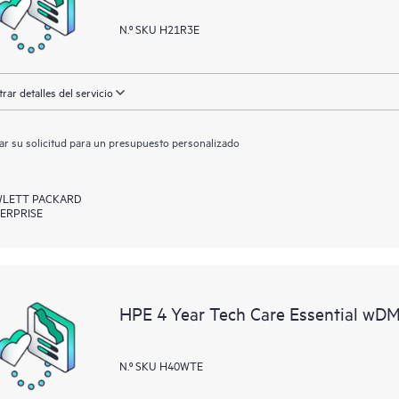
N.º SKU H21R3E
rar detalles del servicio
ar su solicitud para un presupuesto personalizado
LETT PACKARD
ERPRISE
HPE 4 Year Tech Care Essential w
N.º SKU H40WTE