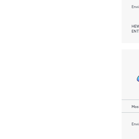
Envi
HEW
ENT
Most
Envi