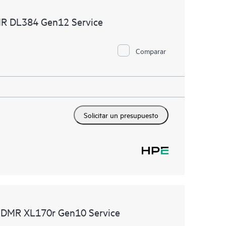
 productos instalados en sus entornos y cómo
MR DL384 Gen12 Service
rramientas de autoservicio permiten a los clientes
in necesidad de abrir una incidencia de soporte, y les
 recursos de conocimiento supervisados. El servicio
Comparar
a los recursos de HPE, que impulsan la excelencia de
imiento, del extremo a la nube.
Solicitar un presupuesto
h DMR XL170r Gen10 Service