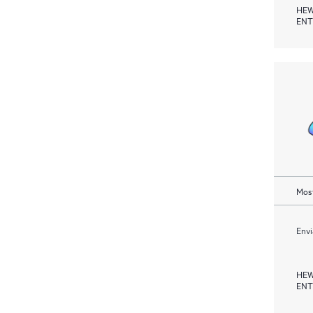
HEW
ENT
Most
Envi
HEW
ENT