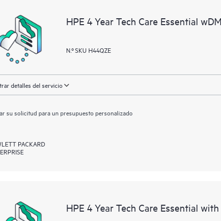
activos al reconocer los distintos
HPE 4 Year Tech Care Essential wD
interactúan entre sí. Las nuevas he
realizar determinadas actividades s
proporcionan, además, un portal de
N.º SKU H44QZE
HPE Tech Care proporciona acceso 
las operaciones y optimizan el rend
rar detalles del servicio
ar su solicitud para un presupuesto personalizado
LETT PACKARD
ERPRISE
HPE 4 Year Tech Care Essential wit