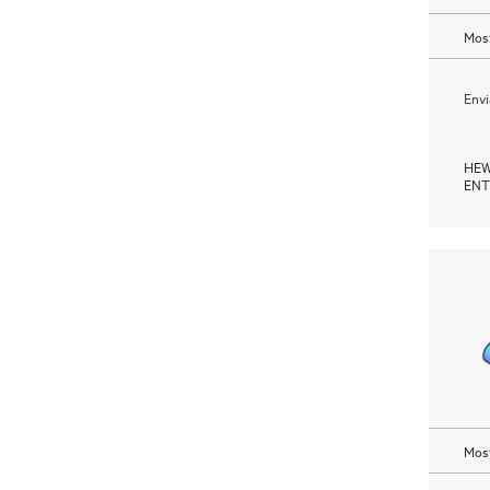
Most
Envi
HEW
ENT
Most