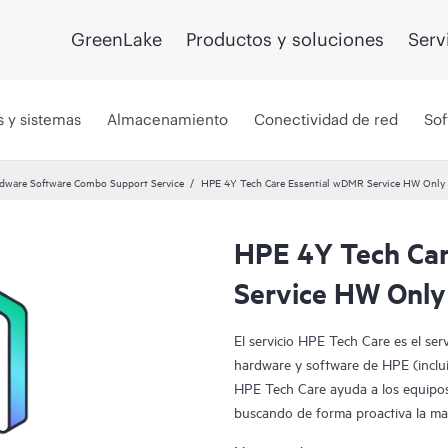
GreenLake
Productos y soluciones
Serv
s y sistemas
Almacenamiento
Conectividad de red
Sof
dware Software Combo Support Service
HPE 4Y Tech Care Essential wDMR Service HW Only
HPE 4Y Tech Car
Service HW Only
El servicio HPE Tech Care es el ser
hardware y software de HPE (incluid
HPE Tech Care ayuda a los equipos
buscando de forma proactiva la man
dedicarse tan solo a reaccionar an