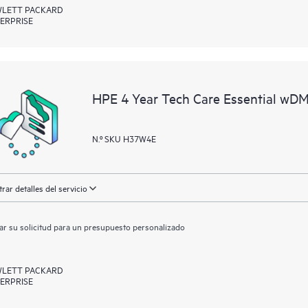
LETT PACKARD
ERPRISE
HPE 4 Year Tech Care Essential wD
N.º SKU H37W4E
rar detalles del servicio
ar su solicitud para un presupuesto personalizado
LETT PACKARD
ERPRISE