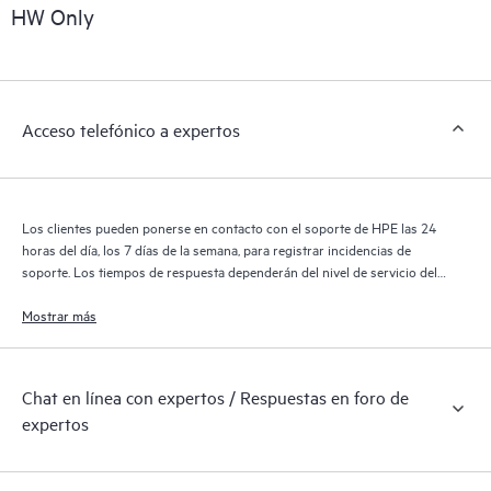
sobre los productos, casos de servicio y contratos de soporte
HW Only
de HPE cubiertos por el servicio HPE Tech Care. Los clientes
pueden gestionar fácilmente sus activos al reconocer los
distintos productos instalados en sus entornos y cómo
interactúan entre sí. Las nuevas herramientas de autoservicio
Acceso telefónico a expertos
permiten a los clientes realizar determinadas actividades sin
necesidad de abrir una incidencia de soporte, y les
proporcionan, además, un portal de recursos de conocimiento
supervisados. El servicio HPE Tech Care proporciona acceso a
Los clientes pueden ponerse en contacto con el soporte de HPE las 24
los recursos de HPE, que impulsan la excelencia de las
horas del día, los 7 días de la semana, para registrar incidencias de
operaciones y optimizan el rendimiento, del extremo a la nube.
soporte. Los tiempos de respuesta dependerán del nivel de servicio del
producto cubierto.
Mostrar más
Chat en línea con expertos / Respuestas en foro de
expertos