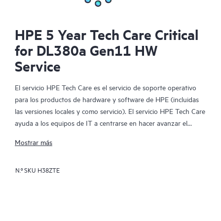
HPE 5 Year Tech Care Critical
for DL380a Gen11 HW
Service
El servicio HPE Tech Care es el servicio de soporte operativo
para los productos de hardware y software de HPE (incluidas
las versiones locales y como servicio). El servicio HPE Tech Care
ayuda a los equipos de IT a centrarse en hacer avanzar el
negocio buscando de forma proactiva la manera de hacer mejor
Mostrar más
las cosas, en lugar de tener que dedicarse tan solo a reaccionar
ante los problemas de forma reactiva.
N.º SKU
H38ZTE
El servicio HPE Tech Care habilita el acceso directo a
especialistas en productos concretos y proporciona
asesoramiento técnico general para ayudar a los clientes no
solo a reducir el riesgo, sino también a buscar nuevas formas