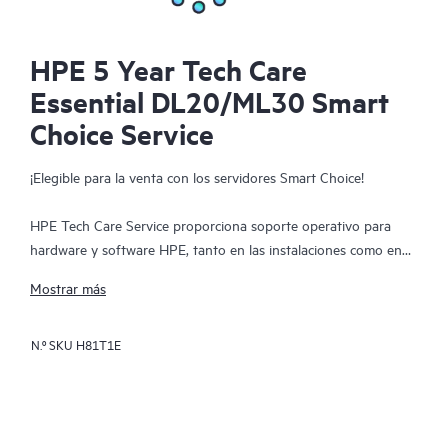
HPE 5 Year Tech Care
Essential DL20/ML30 Smart
Choice Service
¡Elegible para la venta con los servidores Smart Choice!
HPE Tech Care Service proporciona soporte operativo para
hardware y software HPE, tanto en las instalaciones como en
servicio. HPE Tech Care Service ayuda a los equipos de TI a
Mostrar más
centrarse y hacer crecer su negocio principal buscando
proactivamente mejoras en lugar de limitarse a abordar
N.º SKU
H81T1E
problemas reactivos. Este servicio ofrece acceso directo a
especialistas específicos de cada producto, orientación técnica
general y múltiples canales de soporte, incluyendo teléfono,
chat en tiempo real, registro automatizado de incidentes y
foros moderados por HPE. Los clientes se benefician de