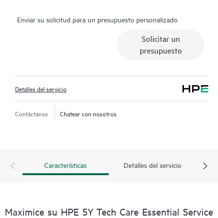
recursos expertos, evitan preguntas de triaje que consumen
Enviar su solicitud para un presupuesto personalizado
mucho tiempo y reciben orientación sobre la operación, gestión
y seguridad de sus productos. Además, el servicio incluye
Solicitar un
acceso a un portal de servicios HPE mejorado que ofrece datos
presupuesto
accionables, gestión de activos, herramientas de autoservicio y
recursos de conocimiento seleccionados.
Detalles del servicio
Contáctanos
Chatear con nosotros
Características
Detalles del servicio
Maximice su HPE 5Y Tech Care Essential Service