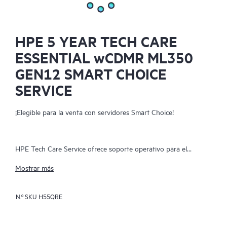
HPE 5 YEAR TECH CARE
ESSENTIAL wCDMR ML350
GEN12 SMART CHOICE
SERVICE
¡Elegible para la venta con servidores Smart Choice!
HPE Tech Care Service ofrece soporte operativo para el
software y el hardware de HPE, de forma local y como servicio.
Mostrar más
Permite a los equipos de TI centrarse en el crecimiento
empresarial buscando mejoras de forma proactiva, en lugar de
N.º SKU
H55QRE
limitarse a abordar problemas de manera reactiva. El servicio
ofrece acceso directo a especialistas específicos del producto,
asistencia técnica general y múltiples canales de soporte como