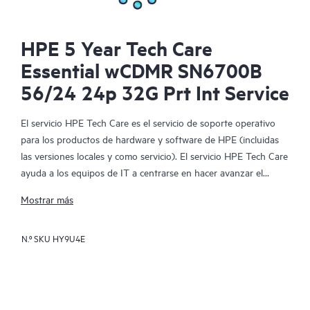
HPE 5 Year Tech Care
Essential wCDMR SN6700B
56/24 24p 32G Prt Int Service
El servicio HPE Tech Care es el servicio de soporte operativo
para los productos de hardware y software de HPE (incluidas
las versiones locales y como servicio). El servicio HPE Tech Care
ayuda a los equipos de IT a centrarse en hacer avanzar el
negocio buscando de forma proactiva la manera de hacer mejor
Mostrar más
las cosas, en lugar de tener que dedicarse tan solo a reaccionar
ante los problemas de forma reactiva.
N.º SKU
HY9U4E
El servicio HPE Tech Care habilita el acceso directo a
especialistas en productos concretos y proporciona
asesoramiento técnico general para ayudar a los clientes no
solo a reducir el riesgo, sino también a buscar nuevas formas