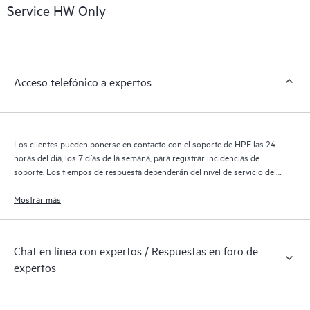
sobre los productos, casos de servicio y contratos de soporte
Service HW Only
de HPE cubiertos por el servicio HPE Tech Care. Los clientes
pueden gestionar fácilmente sus activos al reconocer los
distintos productos instalados en sus entornos y cómo
interactúan entre sí. Las nuevas herramientas de autoservicio
Acceso telefónico a expertos
permiten a los clientes realizar determinadas actividades sin
necesidad de abrir una incidencia de soporte, y les
proporcionan, además, un portal de recursos de conocimiento
supervisados. El servicio HPE Tech Care proporciona acceso a
Los clientes pueden ponerse en contacto con el soporte de HPE las 24
los recursos de HPE, que impulsan la excelencia de las
horas del día, los 7 días de la semana, para registrar incidencias de
operaciones y optimizan el rendimiento, del extremo a la nube.
soporte. Los tiempos de respuesta dependerán del nivel de servicio del
producto cubierto.
Mostrar más
Chat en línea con expertos / Respuestas en foro de
expertos