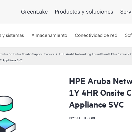
GreenLake
Productos y soluciones
Serv
s y sistemas
Almacenamiento
Conectividad de red
Sof
dware Software Combo Support Service
HPE Aruba Networking Foundational Care 1Y 24x7
P Appliance SVC
HPE Aruba Netwo
1Y 4HR Onsite 
Appliance SVC
N.º SKU
HC8B8E