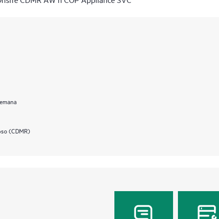
 semana
uoso (CDMR)