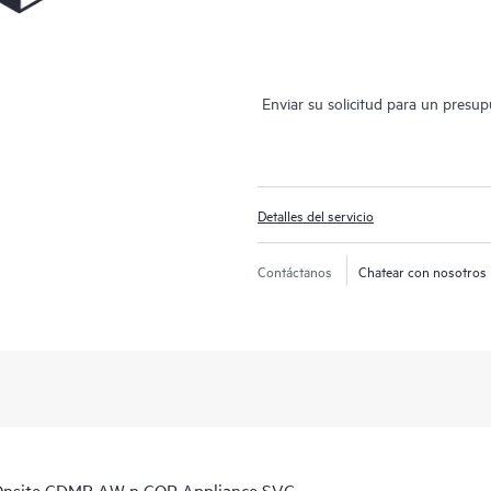
Enviar su solicitud para un presu
Detalles del servicio
Contáctanos
Chatear con nosotros
Onsite CDMR AW n COP Appliance SVC