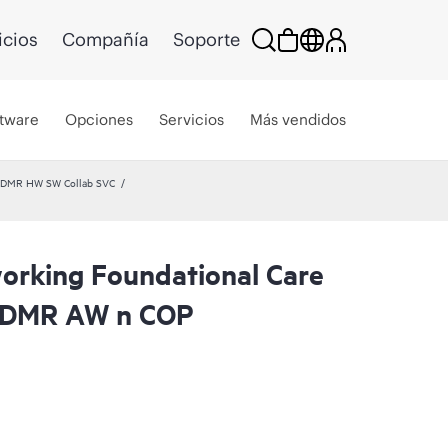
icios
Compañía
Soporte
tware
Opciones
Servicios
Más vendidos
 CDMR HW SW Collab SVC
rking Foundational Care
CDMR AW n COP