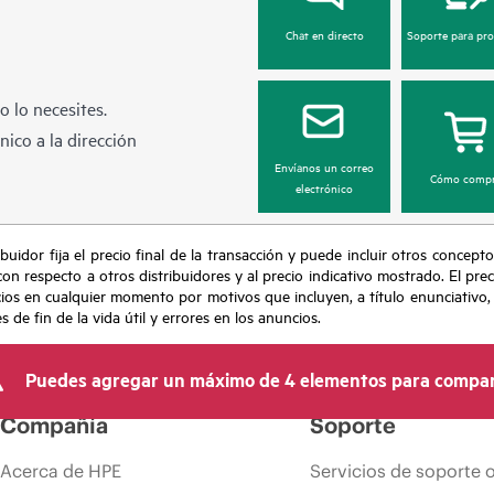
Chat en directo
Soporte para pr
 lo necesites.
ico a la dirección
Envíanos un correo
Cómo compr
electrónico
buidor fija el precio final de la transacción y puede incluir otros concepto
con respecto a otros distribuidores y al precio indicativo mostrado. El pr
cios en cualquier momento por motivos que incluyen, a título enunciativo
de fin de la vida útil y errores en los anuncios.
Puedes agregar un máximo de 4 elementos para compar
Compañía
Soporte
Acerca de HPE
Servicios de soporte 