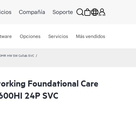
icios
Compañía
Soporte
tware
Opciones
Servicios
Más vendidos
CDMR HW SW Collab SVC
rking Foundational Care
600HI 24P SVC