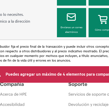
 lo necesites.
ico a la dirección
Envíanos un correo
Cómo compr
electrónico
buidor fija el precio final de la transacción y puede incluir otros concepto
con respecto a otros distribuidores y al precio indicativo mostrado. El pr
cios en cualquier momento por motivos que incluyen, a título enunciativo
de fin de la vida útil y errores en los anuncios.
Puedes agregar un máximo de 4 elementos para compar
Compañía
Soporte
Acerca de HPE
Servicios de soporte 
Accesibilidad
Devolución y reciclaje