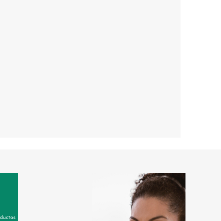
oductos