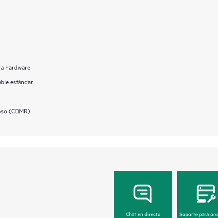
ara hardware
able estándar
uoso (CDMR)
Chat en directo
Soporte para pr