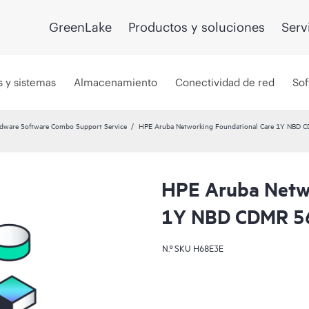
GreenLake
Productos y soluciones
Serv
s y sistemas
Almacenamiento
Conectividad de red
Sof
dware Software Combo Support Service
HPE Aruba Networking Foundational Care 1Y NBD 
HPE Aruba Netwo
1Y NBD CDMR 5
N.º SKU
H68E3E