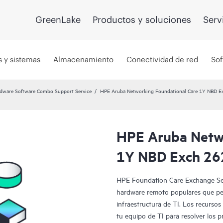
GreenLake
Productos y soluciones
Serv
s y sistemas
Almacenamiento
Conectividad de red
Sof
dware Software Combo Support Service
HPE Aruba Networking Foundational Care 1Y NBD 
HPE Aruba Netwo
1Y NBD Exch 26
HPE Foundation Care Exchange Ser
hardware remoto populares que per
infraestructura de TI. Los recurso
tu equipo de TI para resolver los 