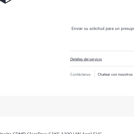
Enviar su solicitud para un presu
Detalles del servicio
Contáctanos
Chatear con nosotros
Onsite CDMR ClearPass C1KS 1200 HW Appl SVC