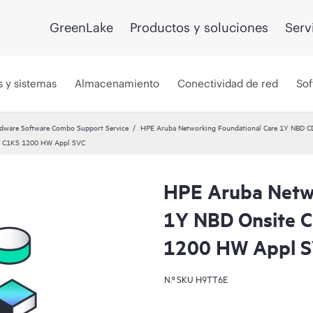
GreenLake
Productos y soluciones
Serv
s y sistemas
Almacenamiento
Conectividad de red
Sof
dware Software Combo Support Service
HPE Aruba Networking Foundational Care 1Y NBD 
ss C1KS 1200 HW Appl SVC
HPE Aruba Netwo
1Y NBD Onsite 
1200 HW Appl 
N.º SKU
H9TT6E