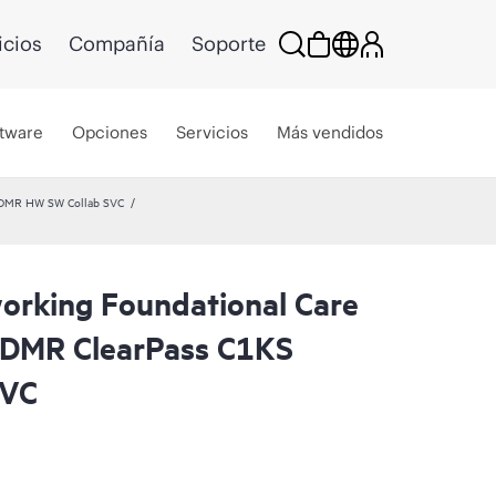
icios
Compañía
Soporte
tware
Opciones
Servicios
Más vendidos
CDMR HW SW Collab SVC
rking Foundational Care
CDMR ClearPass C1KS
SVC