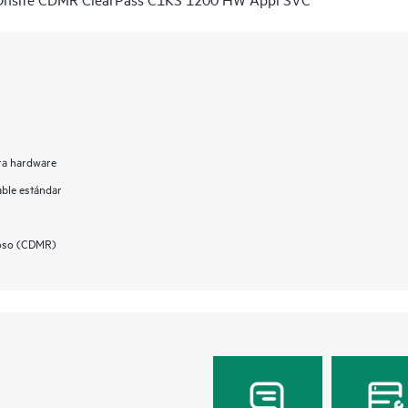
ara hardware
able estándar
uoso (CDMR)