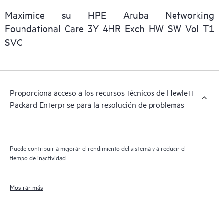
que facilita a cualquier miembro del personal de TI localizar
Maximice su HPE Aruba Networking
importantes informaciones comerciales disponibles.
Foundational Care 3Y 4HR Exch HW SW Vol T1
SVC
Proporciona acceso a los recursos técnicos de Hewlett
Packard Enterprise para la resolución de problemas
Puede contribuir a mejorar el rendimiento del sistema y a reducir el
tiempo de inactividad
Mostrar más