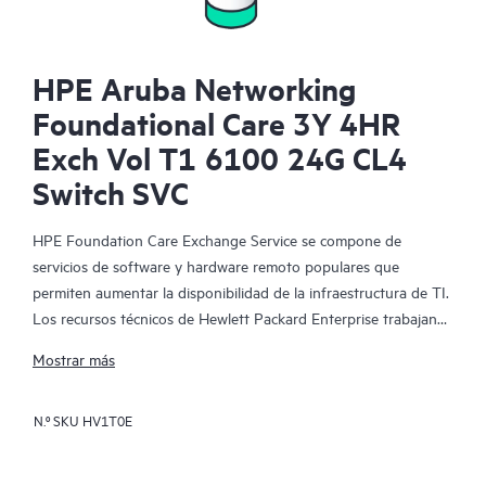
HPE Aruba Networking
Foundational Care 3Y 4HR
Exch Vol T1 6100 24G CL4
Switch SVC
HPE Foundation Care Exchange Service se compone de
servicios de software y hardware remoto populares que
permiten aumentar la disponibilidad de la infraestructura de TI.
Los recursos técnicos de Hewlett Packard Enterprise trabajan
con tu equipo de TI para resolver los problemas de hardware y
Mostrar más
software de tus productos de HPE.
N.º SKU
HV1T0E
La sustitución de hardware ofrece un servicio de intercambio
de piezas rápido y fiable para los productos elegibles de
Hewlett Packard Enterprise. Específicamente dirigido a los