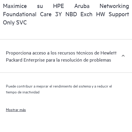
que facilita a cualquier miembro del personal de TI localizar
Maximice su HPE Aruba Networking
importantes informaciones comerciales disponibles.
Foundational Care 3Y NBD Exch HW Support
Only SVC
Proporciona acceso a los recursos técnicos de Hewlett
Packard Enterprise para la resolución de problemas
Puede contribuir a mejorar el rendimiento del sistema y a reducir el
tiempo de inactividad
Mostrar más