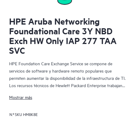
HPE Aruba Networking
Foundational Care 3Y NBD
Exch HW Only IAP 277 TAA
SVC
HPE Foundation Care Exchange Service se compone de
servicios de software y hardware remoto populares que
permiten aumentar la disponibilidad de la infraestructura de TI.
Los recursos técnicos de Hewlett Packard Enterprise trabajan
con tu equipo de TI para resolver los problemas de hardware y
Mostrar más
software de tus productos de HPE.
N.º SKU
HM8K8E
La sustitución de hardware ofrece un servicio de intercambio
de piezas rápido y fiable para los productos elegibles de
Hewlett Packard Enterprise. Específicamente dirigido a los