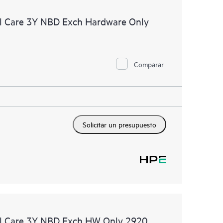
 comerciales disponibles.
l Care 3Y NBD Exch Hardware Only
Comparar
Solicitar un presupuesto
l Care 3Y NBD Exch HW Only 2920