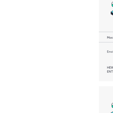
Most
Envi
HEW
ENT