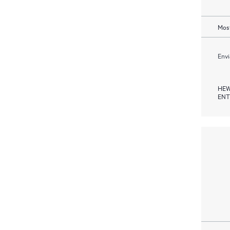
Most
Envi
HEW
ENT