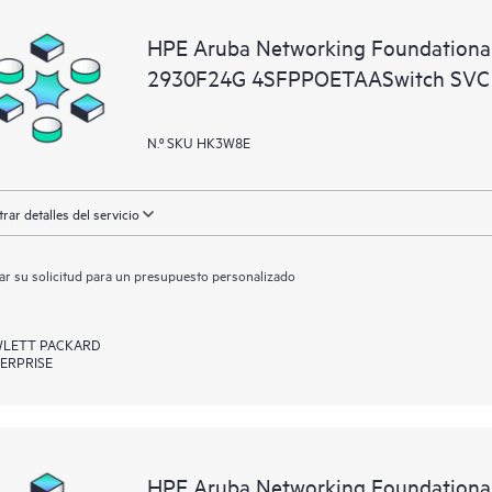
localizar importantes informaciones
HPE Aruba Networking Foundationa
2930F24G 4SFPPOETAASwitch SVC
N.º SKU HK3W8E
rar detalles del servicio
ar su solicitud para un presupuesto personalizado
LETT PACKARD
ERPRISE
HPE Aruba Networking Foundationa