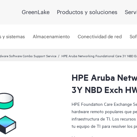
GreenLake
Productos y soluciones
Serv
s y sistemas
Almacenamiento
Conectividad de red
Sof
dware Software Combo Support Service
HPE Aruba Networking Foundational Care 3Y NBD 
HPE Aruba Netwo
3Y NBD Exch HW
HPE Foundation Care Exchange Ser
hardware remoto populares que per
infraestructura de TI. Los recurso
tu equipo de TI para resolver los 
de HPE.