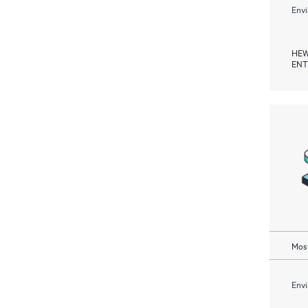
Envi
HEW
ENT
Most
Envi