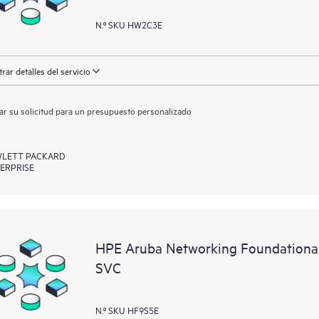
N.º SKU HW2C3E
rar detalles del servicio
ar su solicitud para un presupuesto personalizado
LETT PACKARD
ERPRISE
HPE Aruba Networking Foundationa
SVC
N.º SKU HF9S5E