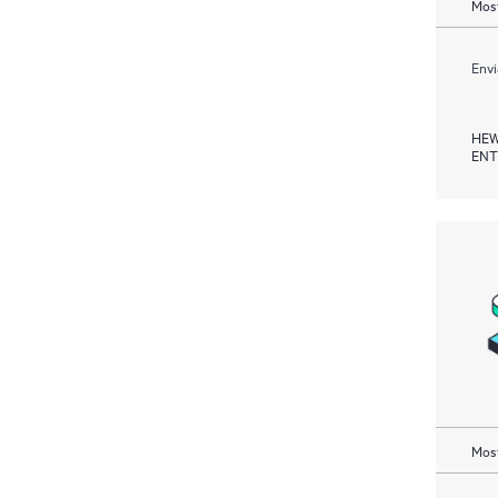
Most
Envi
HEW
ENT
Most