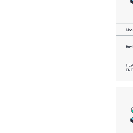
Most
Envi
HEW
ENT