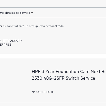
rar detalles del servicio
ar su solicitud para un presupuesto personalizado
LETT PACKARD
ERPRISE
HPE 3 Year Foundation Care Next B
2530 48G‑2SFP Switch Service
N.º SKU HH8U1E