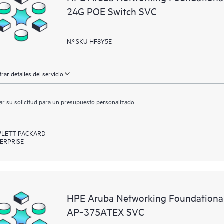
24G POE Switch SVC
N.º SKU HF8Y5E
rar detalles del servicio
ar su solicitud para un presupuesto personalizado
LETT PACKARD
ERPRISE
HPE Aruba Networking Foundationa
AP‑375ATEX SVC