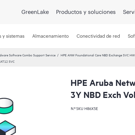
GreenLake
Productos y soluciones
Serv
s y sistemas
Almacenamiento
Conectividad de red
Sof
dware Software Combo Support Service
HPE ANW Foundational Care NBD Exchange SVC HW 
 CAT12 SVC
HPE Aruba Netwo
3Y NBD Exch Vo
N.º SKU
H86X5E