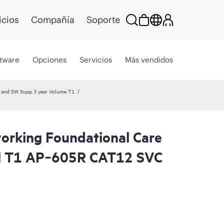
icios
Compañía
Soporte
tware
Opciones
Servicios
Más vendidos
and SW Supp 3 year Volume T1
rking Foundational Care
l T1 AP‑605R CAT12 SVC