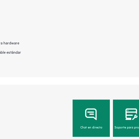
ara hardware
able estándar
Chat en directo
Soporte para pr