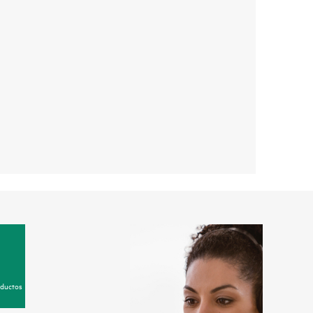
oductos