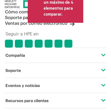
un máximo de 4
elementos para
Cómo comprar
comparar.
Soporte para productos
Ventas por correo electrónico
Seguir a HPE en
Compañía
Acerca de HPE
Soporte
Accesibilidad
Servicios de soporte operativo
Eventos y noticias
Vacantes
Devolución y reciclaje de productos
Eventos
Recursos para clientes
Responsabilidad corporativa
Soporte para productos
HPE Discover