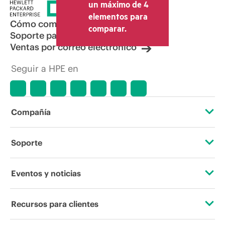
un máximo de 4
elementos para
Cómo comprar
comparar.
Soporte para productos
Ventas por correo electrónico
Seguir a HPE en
Compañía
Acerca de HPE
Soporte
Accesibilidad
Servicios de soporte operativo
Eventos y noticias
Vacantes
Devolución y reciclaje de productos
Eventos
Recursos para clientes
Responsabilidad corporativa
Soporte para productos
HPE Discover