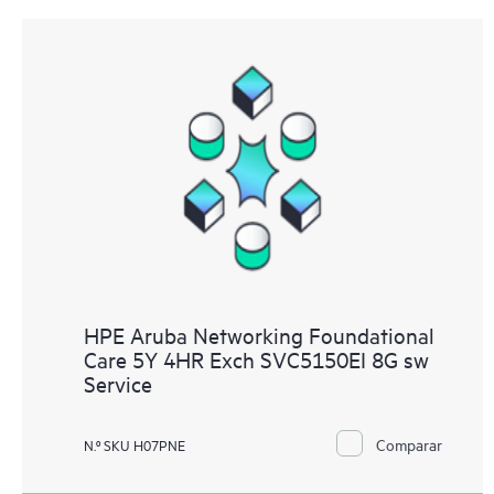
HPE Aruba Networking Foundational
Care 5Y 4HR Exch SVC5150EI 8G sw
Service
Comparar
N.º SKU H07PNE