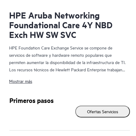
HPE Aruba Networking
Foundational Care 4Y NBD
Exch HW SW SVC
HPE Foundation Care Exchange Service se compone de
servicios de software y hardware remoto populares que
permiten aumentar la disponibilidad de la infraestructura de TI.
Los recursos técnicos de Hewlett Packard Enterprise trabajan
con tu equipo de TI para resolver los problemas de hardware y
Mostrar más
software de tus productos de HPE.
La sustitución de hardware ofrece un servicio de intercambio
Primeros pasos
de piezas rápido y fiable para los productos elegibles de
Ofertas Servicios
Hewlett Packard Enterprise. Específicamente dirigido a los
productos que pueden ser fácilmente enviados y en los que se
pueden restaurar fácilmente los datos de los archivos de copia
de seguridad, HPE Foundation Care Exchange es una