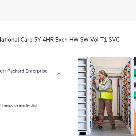
relativa a los productos y al soport
localizar importantes informaciones
ational Care 5Y 4HR Exch HW SW Vol T1 SVC
ett Packard Enterprise
l tiempo de inactividad