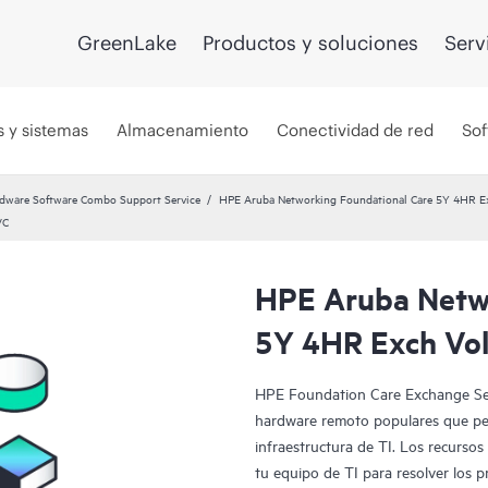
GreenLake
Productos y soluciones
Serv
s y sistemas
Almacenamiento
Conectividad de red
Sof
dware Software Combo Support Service
HPE Aruba Networking Foundational Care 5Y 4HR 
VC
HPE Aruba Netwo
5Y 4HR Exch Vo
HPE Foundation Care Exchange Ser
hardware remoto populares que per
infraestructura de TI. Los recurso
tu equipo de TI para resolver los 