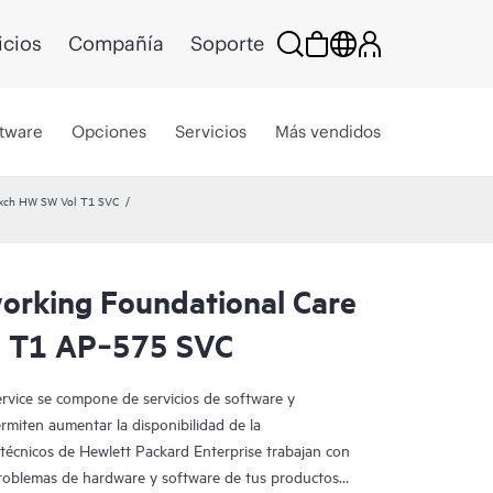
icios
Compañía
Soporte
tware
Opciones
Servicios
Más vendidos
Exch HW SW Vol T1 SVC
rking Foundational Care
l T1 AP‑575 SVC
vice se compone de servicios de software y
miten aumentar la disponibilidad de la
s técnicos de Hewlett Packard Enterprise trabajan con
problemas de hardware y software de tus productos