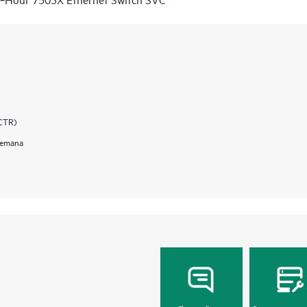
(CTR)
 semana