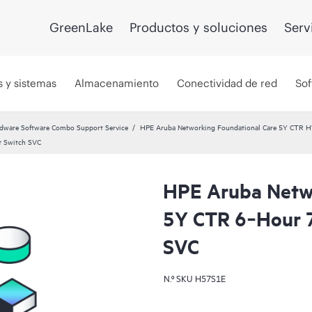
GreenLake
Productos y soluciones
Serv
s y sistemas
Almacenamiento
Conectividad de red
Sof
dware Software Combo Support Service
HPE Aruba Networking Foundational Care 5Y CTR 
t Switch SVC
HPE Aruba Netwo
5Y CTR 6‑Hour 
SVC
N.º SKU
H57S1E