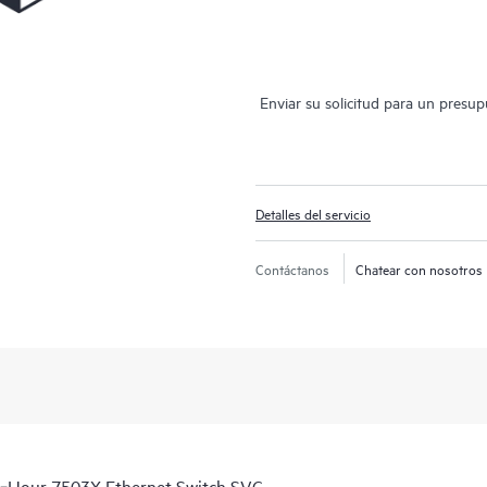
Enviar su solicitud para un presu
Detalles del servicio
Contáctanos
Chatear con nosotros
6‑Hour 7503X Ethernet Switch SVC