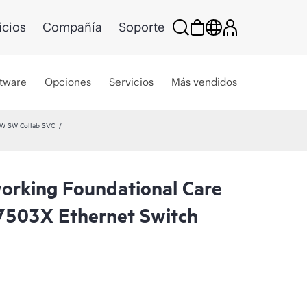
icios
Compañía
Soporte
tware
Opciones
Servicios
Más vendidos
HW SW Collab SVC
rking Foundational Care
7503X Ethernet Switch