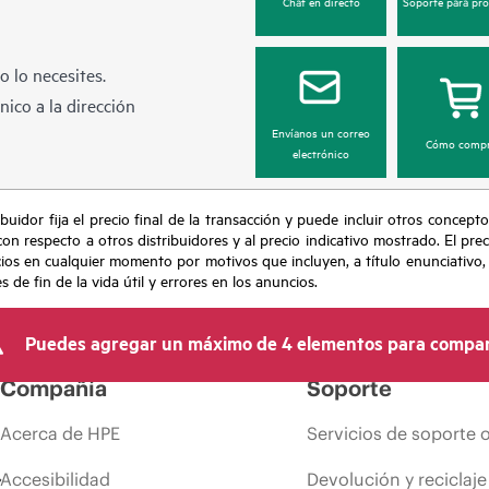
Chat en directo
Soporte para pr
 lo necesites.
ico a la dirección
Envíanos un correo
Cómo compr
electrónico
buidor fija el precio final de la transacción y puede incluir otros concepto
con respecto a otros distribuidores y al precio indicativo mostrado. El pr
cios en cualquier momento por motivos que incluyen, a título enunciativo
de fin de la vida útil y errores en los anuncios.
Puedes agregar un máximo de 4 elementos para compar
Compañía
Soporte
Acerca de HPE
Servicios de soporte 
Accesibilidad
Devolución y reciclaje