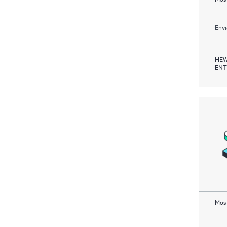
Envi
HEW
ENT
Most