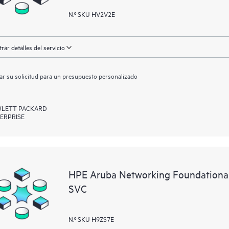
N.º SKU HV2V2E
rar detalles del servicio
ar su solicitud para un presupuesto personalizado
LETT PACKARD
ERPRISE
HPE Aruba Networking Foundationa
SVC
N.º SKU H9ZS7E