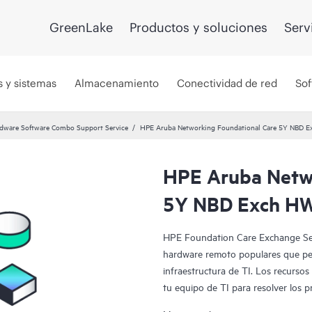
GreenLake
Productos y soluciones
Serv
s y sistemas
Almacenamiento
Conectividad de red
Sof
dware Software Combo Support Service
HPE Aruba Networking Foundational Care 5Y NBD 
HPE Aruba Netwo
5Y NBD Exch HW
HPE Foundation Care Exchange Ser
hardware remoto populares que per
infraestructura de TI. Los recurso
tu equipo de TI para resolver los 
de HPE.