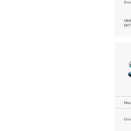
Envi
HEW
ENT
Most
Envi