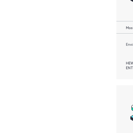
Most
Envi
HEW
ENT