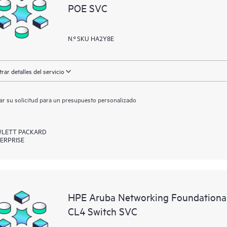
POE SVC
N.º SKU HA2Y8E
rar detalles del servicio
ar su solicitud para un presupuesto personalizado
LETT PACKARD
ERPRISE
HPE Aruba Networking Foundationa
CL4 Switch SVC