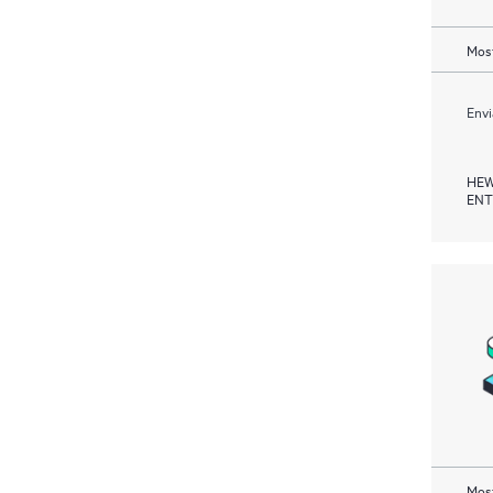
Most
Envi
HEW
ENT
Most