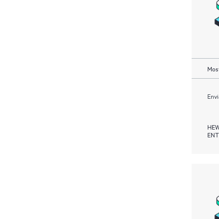
Most
Envi
HEW
ENT